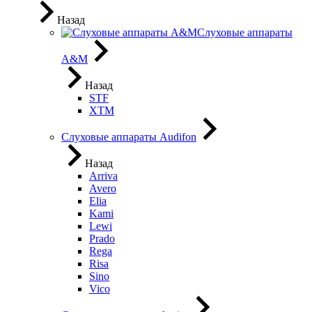
Назад
Слуховые аппараты
A&M
Назад
STF
XTM
Слуховые аппараты Audifon
Назад
Arriva
Avero
Elia
Kami
Lewi
Prado
Rega
Risa
Sino
Vico