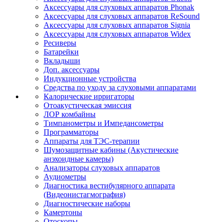
Аксессуары для слуховых аппаратов Phonak
Аксессуары для слуховых аппаратов ReSound
Аксессуары для слуховых аппаратов Signia
Аксессуары для слуховых аппаратов Widex
Ресиверы
Батарейки
Вкладыши
Доп. аксессуары
Индукционные устройства
Средства по уходу за слуховыми аппаратами
Калорические ирригаторы
Отоакустическая эмиссия
ЛОР комбайны
Тимпанометры и Импедансометры
Программаторы
Аппараты для ТЭС-терапии
Шумозащитные кабины (Акустические
анэхоидные камеры)
Анализаторы слуховых аппаратов
Аудиометры
Диагностика вестибулярного аппарата
(Видеонистагмография)
Диагностические наборы
Камертоны
Отоскопы