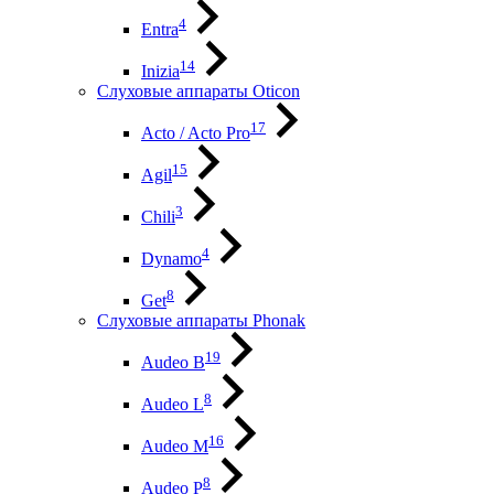
4
Entra
14
Inizia
Слуховые аппараты Oticon
17
Acto / Acto Pro
15
Agil
3
Chili
4
Dynamo
8
Get
Слуховые аппараты Phonak
19
Audeo B
8
Audeo L
16
Audeo М
8
Audeo P