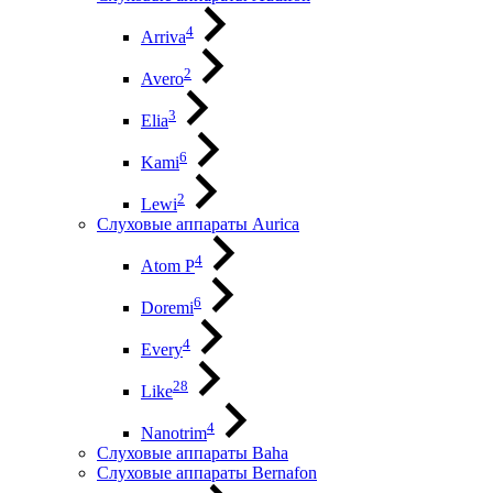
4
Arriva
2
Avero
3
Elia
6
Kami
2
Lewi
Слуховые аппараты Aurica
4
Atom P
6
Doremi
4
Every
28
Like
4
Nanotrim
Слуховые аппараты Baha
Слуховые аппараты Bernafon