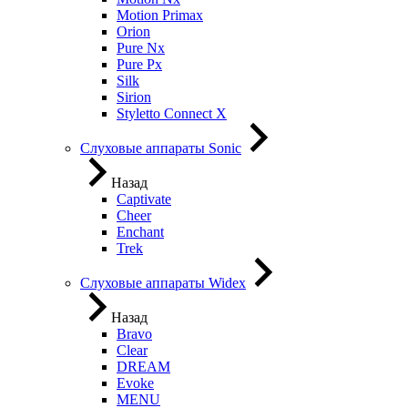
Motion Primax
Orion
Pure Nx
Pure Px
Silk
Sirion
Styletto Connect X
Слуховые аппараты Sonic
Назад
Captivate
Cheer
Enchant
Trek
Слуховые аппараты Widex
Назад
Bravo
Clear
DREAM
Evoke
MENU