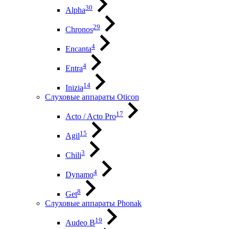
30
Alpha
29
Chronos
4
Encanta
4
Entra
14
Inizia
Слуховые аппараты Oticon
17
Acto / Acto Pro
15
Agil
3
Chili
4
Dynamo
8
Get
Слуховые аппараты Phonak
19
Audeo B