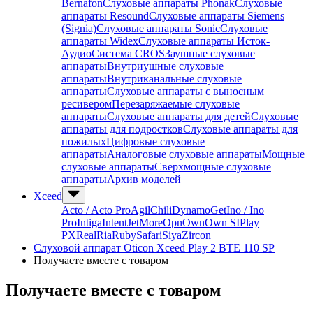
Bernafon
Слуховые аппараты Phonak
Слуховые
аппараты Resound
Слуховые аппараты Siemens
(Signia)
Слуховые аппараты Sonic
Слуховые
аппараты Widex
Слуховые аппараты Исток-
Аудио
Система CROS
Заушные слуховые
аппараты
Внутриушные слуховые
аппараты
Внутриканальные слуховые
аппараты
Слуховые аппараты с выносным
ресивером
Перезаряжаемые слуховые
аппараты
Слуховые аппараты для детей
Слуховые
аппараты для подростков
Слуховые аппараты для
пожилых
Цифровые слуховые
аппараты
Аналоговые слуховые аппараты
Мощные
слуховые аппараты
Сверхмощные слуховые
аппараты
Архив моделей
Xceed
Acto / Acto Pro
Agil
Chili
Dynamo
Get
Ino / Ino
Pro
Intiga
Intent
Jet
More
Opn
Own
Own SI
Play
PX
Real
Ria
Ruby
Safari
Siya
Zircon
Слуховой аппарат Oticon Xceed Play 2 BTE 110 SP
Получаете вместе с товаром
Получаете вместе с товаром