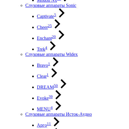
Motion Nx
Слуховые аппараты Sonic
5
Captivate
25
Cheer
20
Enchant
4
Trek
Слуховые аппараты Widex
1
Bravo
1
Clear
50
DREAM
39
Evoke
4
MENU
Слуховые аппараты Исток-Аудио
11
Арго