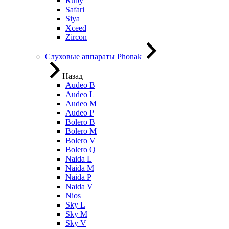
Ruby
Safari
Siya
Xceed
Zircon
Слуховые аппараты Phonak
Назад
Audeo B
Audeo L
Audeo М
Audeo P
Bolero B
Bolero M
Bolero V
Bolero Q
Naida L
Naida M
Naida P
Naida V
Nios
Sky L
Sky M
Sky V