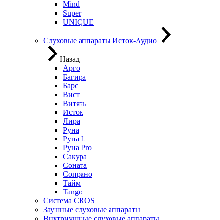
Mind
Super
UNIQUE
Слуховые аппараты Исток-Аудио
Назад
Арго
Багира
Барс
Вист
Витязь
Исток
Лира
Руна
Руна L
Руна Pro
Сакура
Соната
Сопрано
Тайм
Tango
Система CROS
Заушные слуховые аппараты
Внутриушные слуховые аппараты