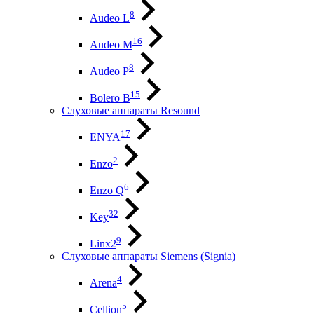
8
Audeo L
16
Audeo М
8
Audeo P
15
Bolero B
Слуховые аппараты Resound
17
ENYA
2
Enzo
6
Enzo Q
32
Key
9
Linx2
Слуховые аппараты Siemens (Signia)
4
Arena
5
Cellion