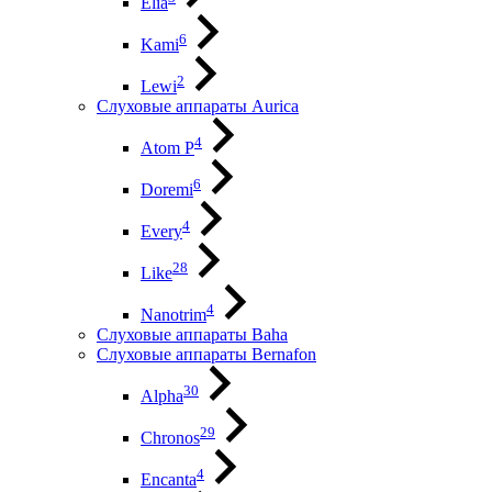
Elia
6
Kami
2
Lewi
Слуховые аппараты Aurica
4
Atom P
6
Doremi
4
Every
28
Like
4
Nanotrim
Слуховые аппараты Baha
Слуховые аппараты Bernafon
30
Alpha
29
Chronos
4
Encanta