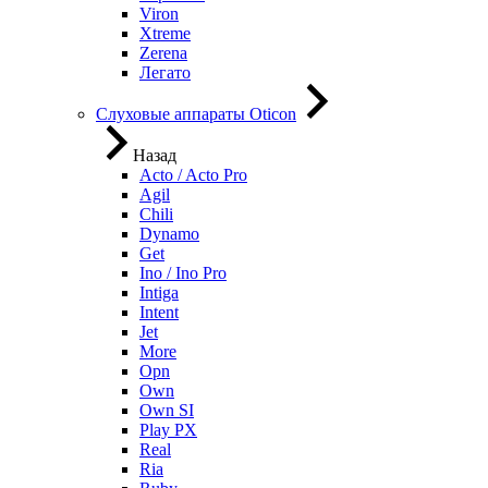
Viron
Xtreme
Zerena
Легато
Слуховые аппараты Oticon
Назад
Acto / Acto Pro
Agil
Chili
Dynamo
Get
Ino / Ino Pro
Intiga
Intent
Jet
More
Opn
Own
Own SI
Play PX
Real
Ria