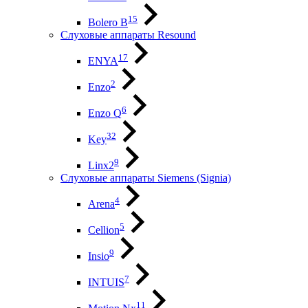
15
Bolero B
Слуховые аппараты Resound
17
ENYA
2
Enzo
6
Enzo Q
32
Key
9
Linx2
Слуховые аппараты Siemens (Signia)
4
Arena
5
Cellion
9
Insio
7
INTUIS
11