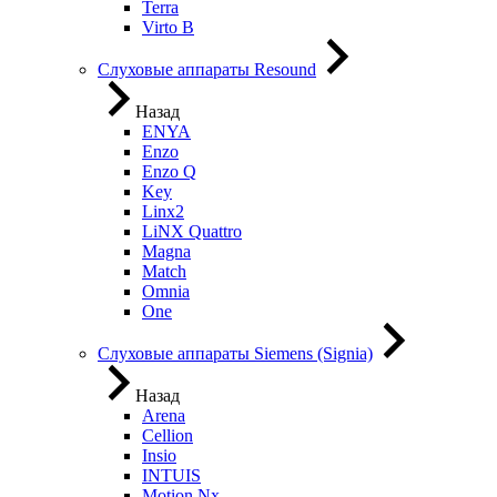
Terra
Virto B
Слуховые аппараты Resound
Назад
ENYA
Enzo
Enzo Q
Key
Linx2
LiNX Quattro
Magna
Match
Omnia
One
Слуховые аппараты Siemens (Signia)
Назад
Arena
Cellion
Insio
INTUIS
Motion Nx