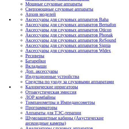
Мощные слуховые аппараты
Сверхмощные слуховые аппараты
Архив моделей
Аксессуары для слуховых аппаратов Baha
Аксессуары для слуховых аппаратов Bernafon
Аксессуары для слуховых аппаратов Oticon
Аксессуары для слуховых аппаратов Phonak
Аксессуары для слуховых аппаратов ReSound
Аксессуары для слуховых аппаратов Signia
Аксессуары для слуховых аппаратов Widex
Ресиверы
Батарейки
Вкладыши
Доп. аксессуары
Индукционные устройства
Средства по уходу за слуховыми аппаратами
Калорические ирригаторы
Отоакустическая эмиссия
ЛОР комбайны
Тимпанометры и Импедансометры
Программаторы
Аппараты для ТЭС-терапии
Шумозащитные кабины (Акустические
анэхоидные камеры)
Анализаторы слуховых аппаратов