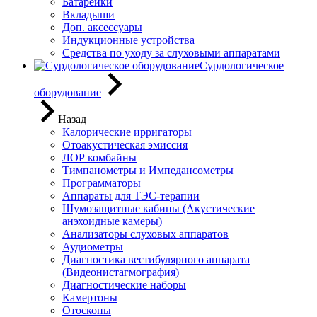
Батарейки
Вкладыши
Доп. аксессуары
Индукционные устройства
Средства по уходу за слуховыми аппаратами
Сурдологическое
оборудование
Назад
Калорические ирригаторы
Отоакустическая эмиссия
ЛОР комбайны
Тимпанометры и Импедансометры
Программаторы
Аппараты для ТЭС-терапии
Шумозащитные кабины (Акустические
анэхоидные камеры)
Анализаторы слуховых аппаратов
Аудиометры
Диагностика вестибулярного аппарата
(Видеонистагмография)
Диагностические наборы
Камертоны
Отоскопы