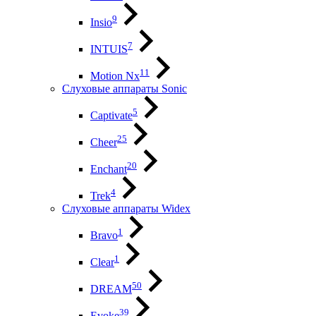
9
Insio
7
INTUIS
11
Motion Nx
Слуховые аппараты Sonic
5
Captivate
25
Cheer
20
Enchant
4
Trek
Слуховые аппараты Widex
1
Bravo
1
Clear
50
DREAM
39
Evoke