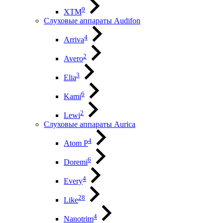
9
XTM
Слуховые аппараты Audifon
4
Arriva
2
Avero
3
Elia
6
Kami
2
Lewi
Слуховые аппараты Aurica
4
Atom P
6
Doremi
4
Every
28
Like
4
Nanotrim