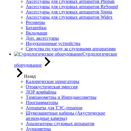
Аксессуары для слуховых аппаратов Phonak
Аксессуары для слуховых аппаратов ReSound
Аксессуары для слуховых аппаратов Signia
Аксессуары для слуховых аппаратов Widex
Ресиверы
Батарейки
Вкладыши
Доп. аксессуары
Индукционные устройства
Средства по уходу за слуховыми аппаратами
Сурдологическое
оборудование
Назад
Калорические ирригаторы
Отоакустическая эмиссия
ЛОР комбайны
Тимпанометры и Импедансометры
Программаторы
Аппараты для ТЭС-терапии
Шумозащитные кабины (Акустические
анэхоидные камеры)
Анализаторы слуховых аппаратов
Аудиометры