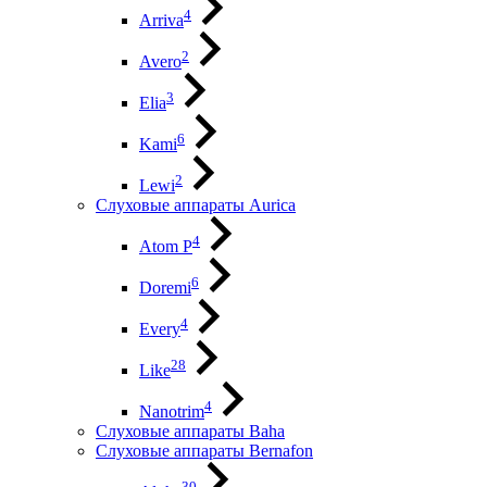
4
Arriva
2
Avero
3
Elia
6
Kami
2
Lewi
Слуховые аппараты Aurica
4
Atom P
6
Doremi
4
Every
28
Like
4
Nanotrim
Слуховые аппараты Baha
Слуховые аппараты Bernafon
30