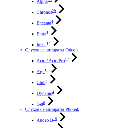
Alpha
29
Chronos
4
Encanta
4
Entra
14
Inizia
Слуховые аппараты Oticon
17
Acto / Acto Pro
15
Agil
3
Chili
4
Dynamo
8
Get
Слуховые аппараты Phonak
19
Audeo B