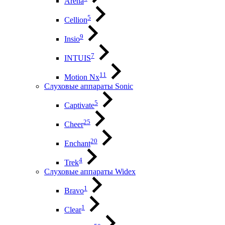
Arena
5
Cellion
9
Insio
7
INTUIS
11
Motion Nx
Слуховые аппараты Sonic
5
Captivate
25
Cheer
20
Enchant
4
Trek
Слуховые аппараты Widex
1
Bravo
1
Clear