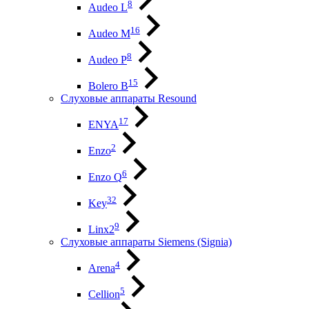
8
Audeo L
16
Audeo М
8
Audeo P
15
Bolero B
Слуховые аппараты Resound
17
ENYA
2
Enzo
6
Enzo Q
32
Key
9
Linx2
Слуховые аппараты Siemens (Signia)
4
Arena
5
Cellion