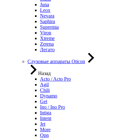
Juna
Leox
Nevara
Saphira
Supremia
Viron
Xtreme
Zerena
Легато
Слуховые аппараты Oticon
Назад
Acto / Acto Pro
Agil
Chili
Dynamo
Get
Ino / Ino Pro
Intiga
Intent
Jet
More
Opn