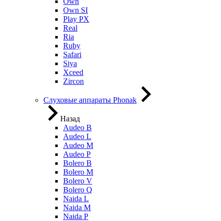
Own
Own SI
Play PX
Real
Ria
Ruby
Safari
Siya
Xceed
Zircon
Слуховые аппараты Phonak
Назад
Audeo B
Audeo L
Audeo М
Audeo P
Bolero B
Bolero M
Bolero V
Bolero Q
Naida L
Naida M
Naida P