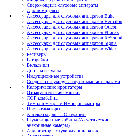
Сверхмощные слуховые аппараты
Архив моделей
Аксессуары для слуховых аппаратов Baha
Аксессуары для слуховых аппаратов Bernafon
Аксессуары для слуховых аппаратов Oticon
Аксессуары для слуховых аппаратов Phonak
Аксессуары для слуховых аппаратов ReSound
Аксессуары для слуховых аппаратов Signia
Аксессуары для слуховых аппаратов Widex
Ресиверы
Батарейки
Вкладыши
Доп. аксессуары
Индукционные устройства
Средства по уходу за слуховыми аппаратами
Калорические ирригаторы
Отоакустическая эмиссия
ЛОР комбайны
Тимпанометры и Импедансометры
Программаторы
Аппараты для ТЭС-терапии
Шумозащитные кабины (Акустические
анэхоидные камеры)
Анализаторы слуховых аппаратов