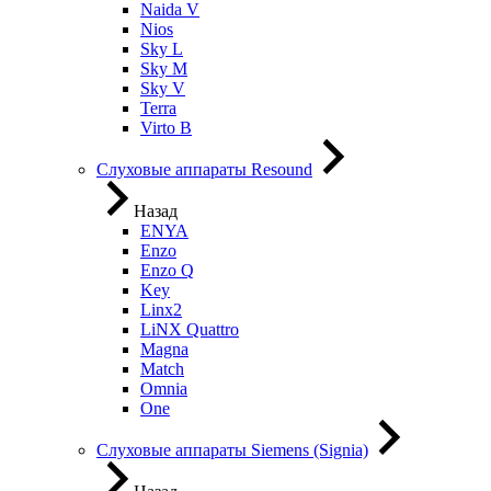
Naida V
Nios
Sky L
Sky M
Sky V
Terra
Virto B
Слуховые аппараты Resound
Назад
ENYA
Enzo
Enzo Q
Key
Linx2
LiNX Quattro
Magna
Match
Omnia
One
Слуховые аппараты Siemens (Signia)