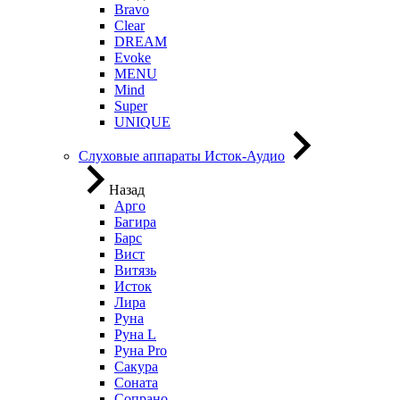
Bravo
Clear
DREAM
Evoke
MENU
Mind
Super
UNIQUE
Слуховые аппараты Исток-Аудио
Назад
Арго
Багира
Барс
Вист
Витязь
Исток
Лира
Руна
Руна L
Руна Pro
Сакура
Соната
Сопрано