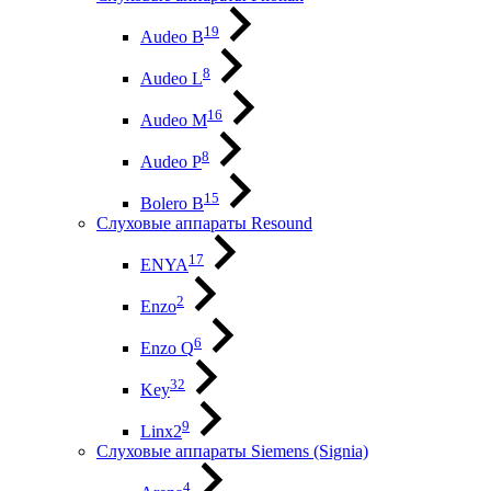
19
Audeo B
8
Audeo L
16
Audeo М
8
Audeo P
15
Bolero B
Слуховые аппараты Resound
17
ENYA
2
Enzo
6
Enzo Q
32
Key
9
Linx2
Слуховые аппараты Siemens (Signia)
4