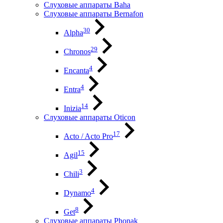
Слуховые аппараты Baha
Слуховые аппараты Bernafon
30
Alpha
29
Chronos
4
Encanta
4
Entra
14
Inizia
Слуховые аппараты Oticon
17
Acto / Acto Pro
15
Agil
3
Chili
4
Dynamo
8
Get
Слуховые аппараты Phonak