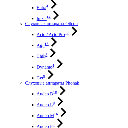
4
Entra
14
Inizia
Слуховые аппараты Oticon
17
Acto / Acto Pro
15
Agil
3
Chili
4
Dynamo
8
Get
Слуховые аппараты Phonak
19
Audeo B
8
Audeo L
16
Audeo М
8
Audeo P