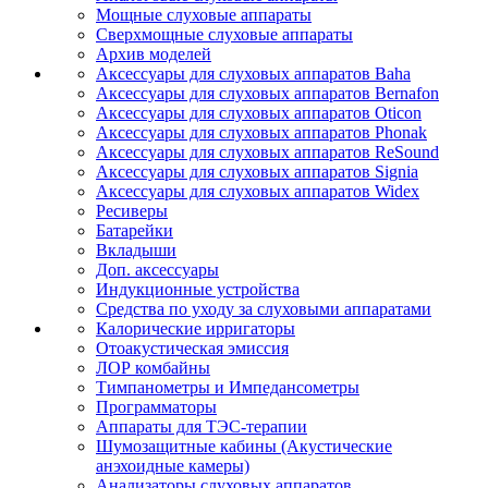
Мощные слуховые аппараты
Сверхмощные слуховые аппараты
Архив моделей
Аксессуары для слуховых аппаратов Baha
Аксессуары для слуховых аппаратов Bernafon
Аксессуары для слуховых аппаратов Oticon
Аксессуары для слуховых аппаратов Phonak
Аксессуары для слуховых аппаратов ReSound
Аксессуары для слуховых аппаратов Signia
Аксессуары для слуховых аппаратов Widex
Ресиверы
Батарейки
Вкладыши
Доп. аксессуары
Индукционные устройства
Средства по уходу за слуховыми аппаратами
Калорические ирригаторы
Отоакустическая эмиссия
ЛОР комбайны
Тимпанометры и Импедансометры
Программаторы
Аппараты для ТЭС-терапии
Шумозащитные кабины (Акустические
анэхоидные камеры)
Анализаторы слуховых аппаратов