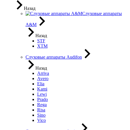
Назад
Слуховые аппараты
A&M
Назад
STF
XTM
Слуховые аппараты Audifon
Назад
Arriva
Avero
Elia
Kami
Lewi
Prado
Rega
Risa
Sino
Vico