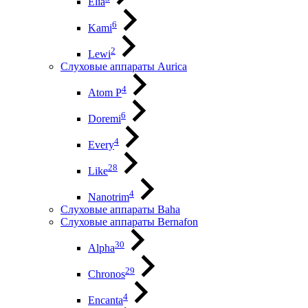
Elia
6
Kami
2
Lewi
Слуховые аппараты Aurica
4
Atom P
6
Doremi
4
Every
28
Like
4
Nanotrim
Слуховые аппараты Baha
Слуховые аппараты Bernafon
30
Alpha
29
Chronos
4
Encanta