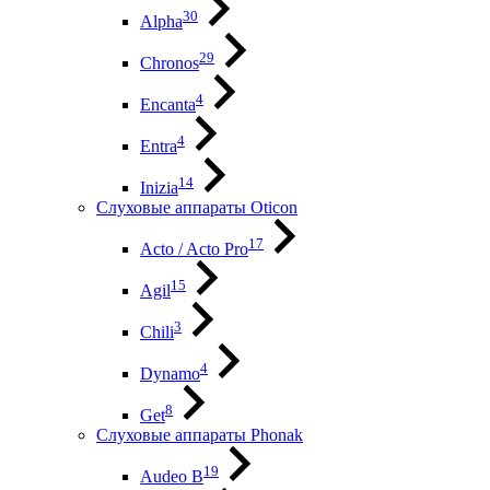
30
Alpha
29
Chronos
4
Encanta
4
Entra
14
Inizia
Слуховые аппараты Oticon
17
Acto / Acto Pro
15
Agil
3
Chili
4
Dynamo
8
Get
Слуховые аппараты Phonak
19
Audeo B