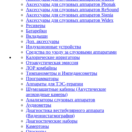
Аксессуары для слуховых аппаратов Phonak
Аксессуары для слуховых аппаратов ReSound
Аксессуары для слуховых аппаратов Signia
Аксессуары для слуховых аппаратов Widex
Ресиверы
Батарейки
Вкладыши
Доп. аксессуары
Индукционные устройства
Средства по уходу за слуховыми аппаратами
Калорические ирригаторы
Отоакустическая эмиссия
ЛОР комбайны
Тимпанометры и Импедансометры
Программаторы
Аппараты для ТЭС-терапии
Шумозащитные кабины (Акустические
анэхоидные камеры)
Анализаторы слуховых аппаратов
Аудиометры
Диагностика вестибулярного аппарата
(Видеонистагмография)
Диагностические наборы
Камертоны
Отоскопы