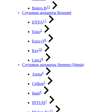
15
Bolero B
Слуховые аппараты Resound
17
ENYA
2
Enzo
6
Enzo Q
32
Key
9
Linx2
Слуховые аппараты Siemens (Signia)
4
Arena
5
Cellion
9
Insio
7
INTUIS
11