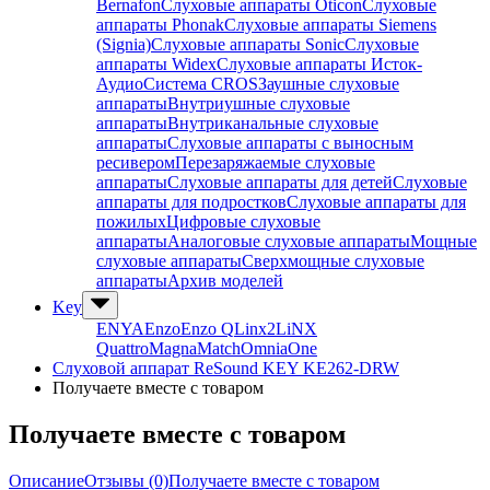
Bernafon
Слуховые аппараты Oticon
Слуховые
аппараты Phonak
Слуховые аппараты Siemens
(Signia)
Слуховые аппараты Sonic
Слуховые
аппараты Widex
Слуховые аппараты Исток-
Аудио
Система CROS
Заушные слуховые
аппараты
Внутриушные слуховые
аппараты
Внутриканальные слуховые
аппараты
Слуховые аппараты с выносным
ресивером
Перезаряжаемые слуховые
аппараты
Слуховые аппараты для детей
Слуховые
аппараты для подростков
Слуховые аппараты для
пожилых
Цифровые слуховые
аппараты
Аналоговые слуховые аппараты
Мощные
слуховые аппараты
Сверхмощные слуховые
аппараты
Архив моделей
Key
ENYA
Enzo
Enzo Q
Linx2
LiNX
Quattro
Magna
Match
Omnia
One
Слуховой аппарат ReSound KEY KE262-DRW
Получаете вместе с товаром
Получаете вместе с товаром
Описание
Отзывы (0)
Получаете вместе с товаром