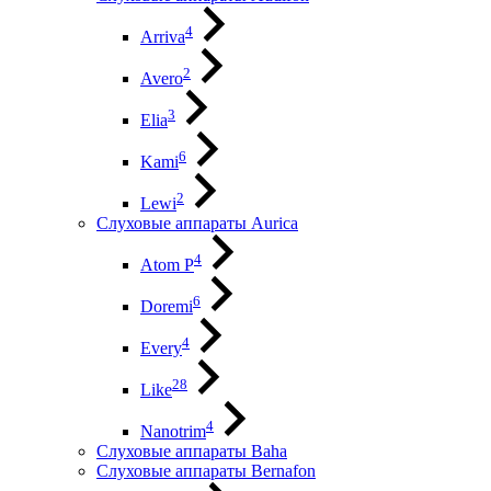
4
Arriva
2
Avero
3
Elia
6
Kami
2
Lewi
Слуховые аппараты Aurica
4
Atom P
6
Doremi
4
Every
28
Like
4
Nanotrim
Слуховые аппараты Baha
Слуховые аппараты Bernafon