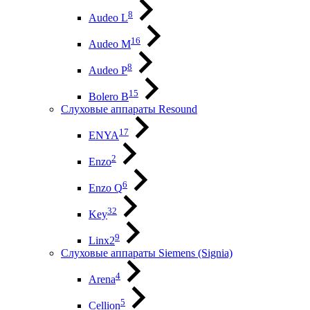
8
Audeo L
16
Audeo М
8
Audeo P
15
Bolero B
Слуховые аппараты Resound
17
ENYA
2
Enzo
6
Enzo Q
32
Key
9
Linx2
Слуховые аппараты Siemens (Signia)
4
Arena
5
Cellion