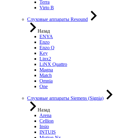
Terra
Virto B
Слуховые аппараты Resound
Назад
ENYA
Enzo
Enzo Q
Key
Linx2
LiNX Quattro
Magna
Match
Omnia
One
Слуховые аппараты Siemens (Signia)
Назад
Arena
Cellion
Insio
INTUIS
Motion Nx