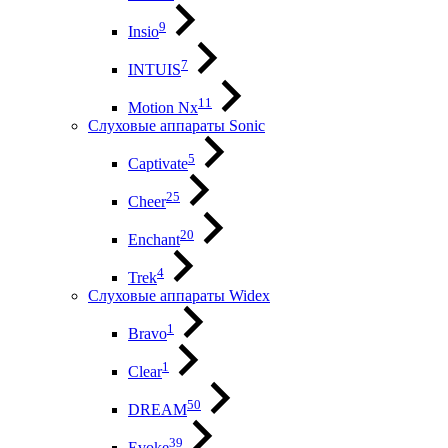
9
Insio
7
INTUIS
11
Motion Nx
Слуховые аппараты Sonic
5
Captivate
25
Cheer
20
Enchant
4
Trek
Слуховые аппараты Widex
1
Bravo
1
Clear
50
DREAM
39
Evoke