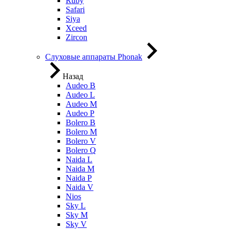
Ruby
Safari
Siya
Xceed
Zircon
Слуховые аппараты Phonak
Назад
Audeo B
Audeo L
Audeo М
Audeo P
Bolero B
Bolero M
Bolero V
Bolero Q
Naida L
Naida M
Naida P
Naida V
Nios
Sky L
Sky M
Sky V