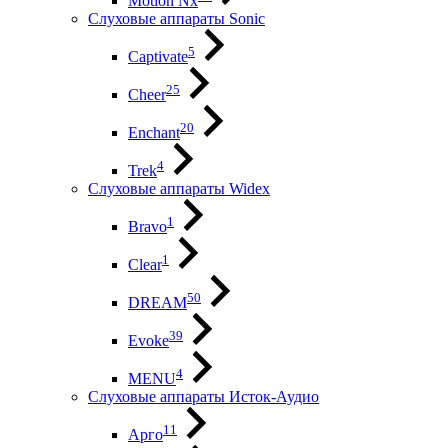
Motion Nx
Слуховые аппараты Sonic
5
Captivate
25
Cheer
20
Enchant
4
Trek
Слуховые аппараты Widex
1
Bravo
1
Clear
50
DREAM
39
Evoke
4
MENU
Слуховые аппараты Исток-Аудио
11
Арго