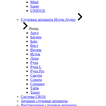
Mind
Super
UNIQUE
Слуховые аппараты Исток-Аудио
Назад
Арго
Багира
Барс
Вист
Витязь
Исток
Лира
Руна
Руна L
Руна Pro
Сакура
Соната
Сопрано
Тайм
Tango
Система CROS
Заушные слуховые аппараты
Внутриушные слуховые аппараты