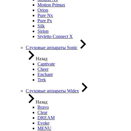
Motion Primax
Orion
Pure Nx
Pure Px
Silk
Sirion
Styletto Connect X
Слуховые аппараты Sonic
Назад
Captivate
Cheer
Enchant
Trek
Слуховые аппараты Widex
Назад
Bravo
Clear
DREAM
Evoke
MENU