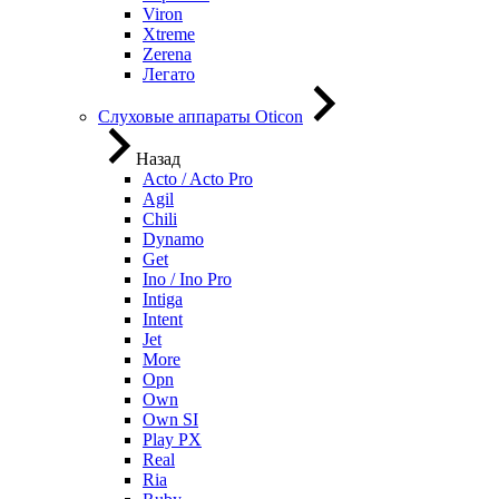
Viron
Xtreme
Zerena
Легато
Слуховые аппараты Oticon
Назад
Acto / Acto Pro
Agil
Chili
Dynamo
Get
Ino / Ino Pro
Intiga
Intent
Jet
More
Opn
Own
Own SI
Play PX
Real
Ria