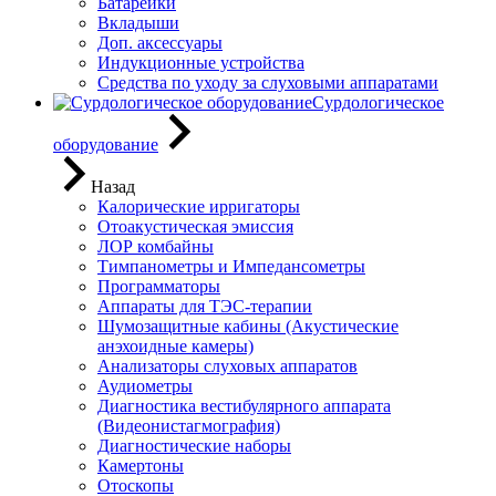
Батарейки
Вкладыши
Доп. аксессуары
Индукционные устройства
Средства по уходу за слуховыми аппаратами
Сурдологическое
оборудование
Назад
Калорические ирригаторы
Отоакустическая эмиссия
ЛОР комбайны
Тимпанометры и Импедансометры
Программаторы
Аппараты для ТЭС-терапии
Шумозащитные кабины (Акустические
анэхоидные камеры)
Анализаторы слуховых аппаратов
Аудиометры
Диагностика вестибулярного аппарата
(Видеонистагмография)
Диагностические наборы
Камертоны
Отоскопы