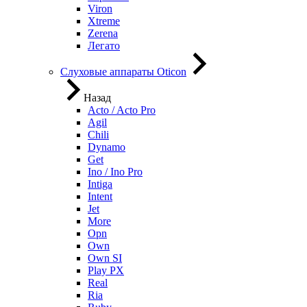
Viron
Xtreme
Zerena
Легато
Слуховые аппараты Oticon
Назад
Acto / Acto Pro
Agil
Chili
Dynamo
Get
Ino / Ino Pro
Intiga
Intent
Jet
More
Opn
Own
Own SI
Play PX
Real
Ria