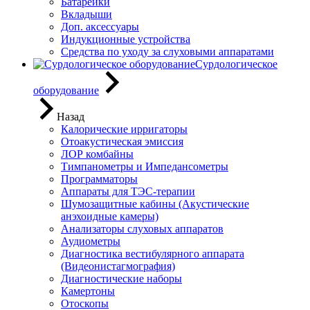
Батарейки
Вкладыши
Доп. аксессуары
Индукционные устройства
Средства по уходу за слуховыми аппаратами
Сурдологическое
оборудование
Назад
Калорические ирригаторы
Отоакустическая эмиссия
ЛОР комбайны
Тимпанометры и Импедансометры
Программаторы
Аппараты для ТЭС-терапии
Шумозащитные кабины (Акустические
анэхоидные камеры)
Анализаторы слуховых аппаратов
Аудиометры
Диагностика вестибулярного аппарата
(Видеонистагмография)
Диагностические наборы
Камертоны
Отоскопы