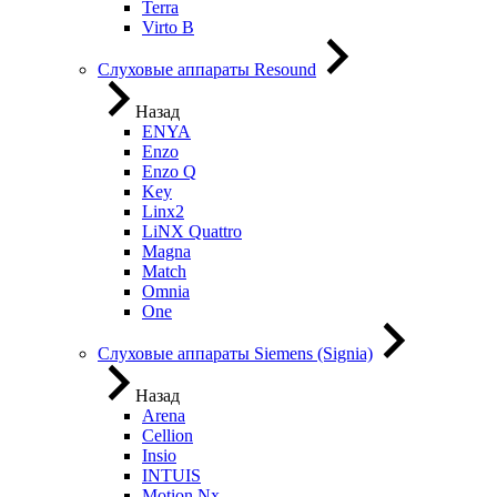
Terra
Virto B
Слуховые аппараты Resound
Назад
ENYA
Enzo
Enzo Q
Key
Linx2
LiNX Quattro
Magna
Match
Omnia
One
Слуховые аппараты Siemens (Signia)
Назад
Arena
Cellion
Insio
INTUIS
Motion Nx