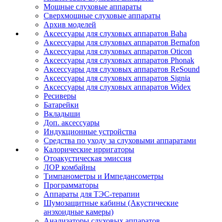
Мощные слуховые аппараты
Сверхмощные слуховые аппараты
Архив моделей
Аксессуары для слуховых аппаратов Baha
Аксессуары для слуховых аппаратов Bernafon
Аксессуары для слуховых аппаратов Oticon
Аксессуары для слуховых аппаратов Phonak
Аксессуары для слуховых аппаратов ReSound
Аксессуары для слуховых аппаратов Signia
Аксессуары для слуховых аппаратов Widex
Ресиверы
Батарейки
Вкладыши
Доп. аксессуары
Индукционные устройства
Средства по уходу за слуховыми аппаратами
Калорические ирригаторы
Отоакустическая эмиссия
ЛОР комбайны
Тимпанометры и Импедансометры
Программаторы
Аппараты для ТЭС-терапии
Шумозащитные кабины (Акустические
анэхоидные камеры)
Анализаторы слуховых аппаратов