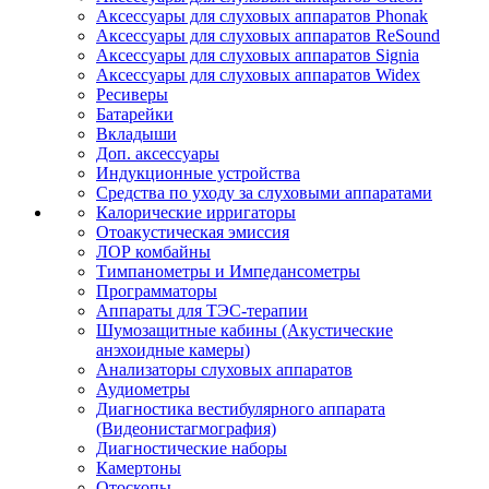
Аксессуары для слуховых аппаратов Phonak
Аксессуары для слуховых аппаратов ReSound
Аксессуары для слуховых аппаратов Signia
Аксессуары для слуховых аппаратов Widex
Ресиверы
Батарейки
Вкладыши
Доп. аксессуары
Индукционные устройства
Средства по уходу за слуховыми аппаратами
Калорические ирригаторы
Отоакустическая эмиссия
ЛОР комбайны
Тимпанометры и Импедансометры
Программаторы
Аппараты для ТЭС-терапии
Шумозащитные кабины (Акустические
анэхоидные камеры)
Анализаторы слуховых аппаратов
Аудиометры
Диагностика вестибулярного аппарата
(Видеонистагмография)
Диагностические наборы
Камертоны
Отоскопы