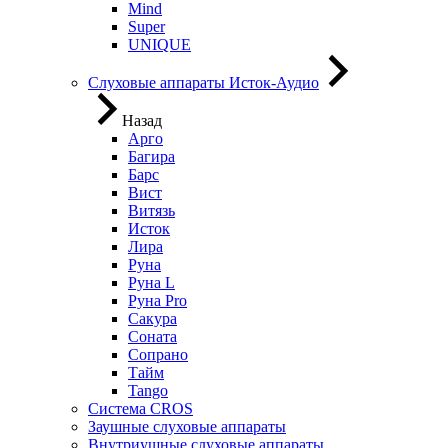
Mind
Super
UNIQUE
Слуховые аппараты Исток-Аудио
Назад
Арго
Багира
Барс
Вист
Витязь
Исток
Лира
Руна
Руна L
Руна Pro
Сакура
Соната
Сопрано
Тайм
Tango
Система CROS
Заушные слуховые аппараты
Внутриушные слуховые аппараты