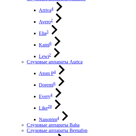
4
Arriva
2
Avero
3
Elia
6
Kami
2
Lewi
Слуховые аппараты Aurica
4
Atom P
6
Doremi
4
Every
28
Like
4
Nanotrim
Слуховые аппараты Baha
Слуховые аппараты Bernafon