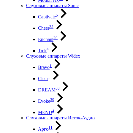
Motion Nx
Слуховые аппараты Sonic
5
Captivate
25
Cheer
20
Enchant
4
Trek
Слуховые аппараты Widex
1
Bravo
1
Clear
50
DREAM
39
Evoke
4
MENU
Слуховые аппараты Исток-Аудио
11
Арго