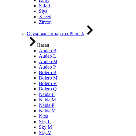
Ruby
Safari
Siya
Xceed
Zircon
Слуховые аппараты Phonak
Назад
Audeo B
Audeo L
Audeo М
Audeo P
Bolero B
Bolero M
Bolero V
Bolero Q
Naida L
Naida M
Naida P
Naida V
Nios
Sky L
Sky M
Sky V