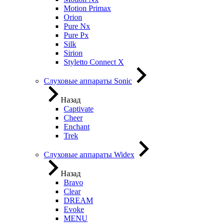
Motion Primax
Orion
Pure Nx
Pure Px
Silk
Sirion
Styletto Connect X
Слуховые аппараты Sonic
Назад
Captivate
Cheer
Enchant
Trek
Слуховые аппараты Widex
Назад
Bravo
Clear
DREAM
Evoke
MENU