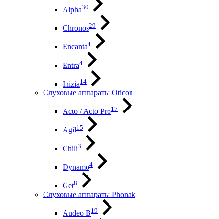
30
Alpha
29
Chronos
4
Encanta
4
Entra
14
Inizia
Слуховые аппараты Oticon
17
Acto / Acto Pro
15
Agil
3
Chili
4
Dynamo
8
Get
Слуховые аппараты Phonak
19
Audeo B