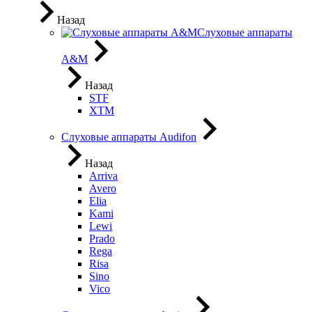
Назад
Слуховые аппараты
A&M
Назад
STF
XTM
Слуховые аппараты Audifon
Назад
Arriva
Avero
Elia
Kami
Lewi
Prado
Rega
Risa
Sino
Vico