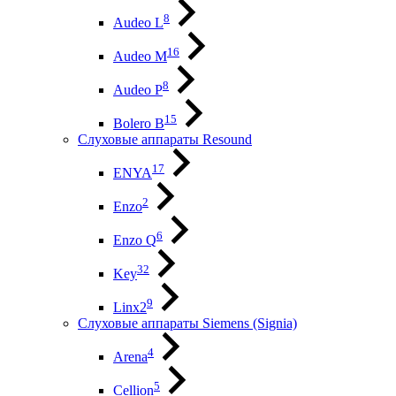
8
Audeo L
16
Audeo М
8
Audeo P
15
Bolero B
Слуховые аппараты Resound
17
ENYA
2
Enzo
6
Enzo Q
32
Key
9
Linx2
Слуховые аппараты Siemens (Signia)
4
Arena
5
Cellion