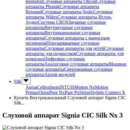
Bernafon
Слуховые аппараты Oticon
Слуховые
аппараты Phonak
Слуховые аппараты
Resound
Слуховые аппараты Sonic
Слуховые
аппараты Widex
Слуховые аппараты Исток-
Аудио
Система CROS
Заушные слуховые
аппараты
Внутриушные слуховые
аппараты
Внутриканальные слуховые
аппараты
Слуховые аппараты с выносным
ресивером
Перезаряжаемые слуховые
аппараты
Слуховые аппараты для детей
Слуховые
аппараты для подростков
Слуховые аппараты для
пожилых
Цифровые слуховые
аппараты
Аналоговые слуховые аппараты
Мощные
слуховые аппараты
Сверхмощные слуховые
аппараты
Архив моделей
Silk
Arena
Cellion
Insio
INTUIS
Motion Nx
Motion
Primax
Orion
Pure Nx
Pure Px
Sirion
Styletto Connect X
Купить Внутриканальный Слуховой аппарат Signia CIC
Silk...
Слуховой аппарат Signia CIC Silk Nx 3