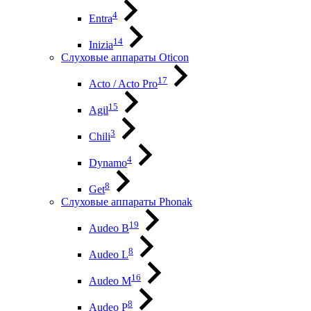
4
Entra
14
Inizia
Слуховые аппараты Oticon
17
Acto / Acto Pro
15
Agil
3
Chili
4
Dynamo
8
Get
Слуховые аппараты Phonak
19
Audeo B
8
Audeo L
16
Audeo М
8
Audeo P