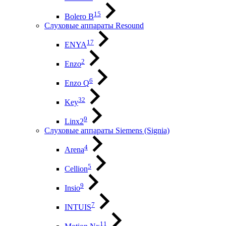
15
Bolero B
Слуховые аппараты Resound
17
ENYA
2
Enzo
6
Enzo Q
32
Key
9
Linx2
Слуховые аппараты Siemens (Signia)
4
Arena
5
Cellion
9
Insio
7
INTUIS
11