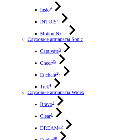
9
Insio
7
INTUIS
11
Motion Nx
Слуховые аппараты Sonic
5
Captivate
25
Cheer
20
Enchant
4
Trek
Слуховые аппараты Widex
1
Bravo
1
Clear
50
DREAM
39
Evoke