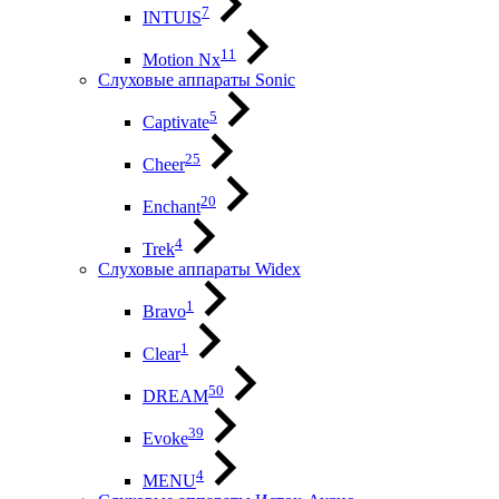
7
INTUIS
11
Motion Nx
Слуховые аппараты Sonic
5
Captivate
25
Cheer
20
Enchant
4
Trek
Слуховые аппараты Widex
1
Bravo
1
Clear
50
DREAM
39
Evoke
4
MENU