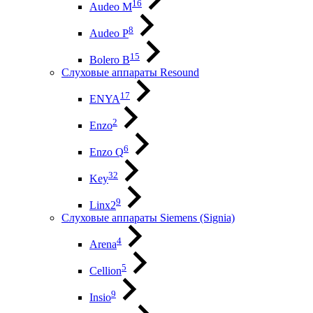
16
Audeo М
8
Audeo P
15
Bolero B
Слуховые аппараты Resound
17
ENYA
2
Enzo
6
Enzo Q
32
Key
9
Linx2
Слуховые аппараты Siemens (Signia)
4
Arena
5
Cellion
9
Insio