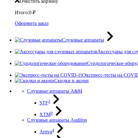
Очистить корзину
Итого:
0
₽
Оформить заказ
Слуховые аппараты
Аксессуары для сл
Сурдологическое обору
Экспресс-тесты на COVI
Скидки и акции
Слуховые аппараты A&M
3
STF
9
XTM
Слуховые аппараты Audifon
4
Arriva