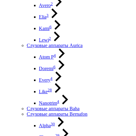
2
Avero
3
Elia
6
Kami
2
Lewi
Слуховые аппараты Aurica
4
Atom P
6
Doremi
4
Every
28
Like
4
Nanotrim
Слуховые аппараты Baha
Слуховые аппараты Bernafon
30
Alpha
29