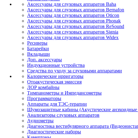
Аксессуары для слуховых аппаратов Baha
Аксессуары для слуховых аппаратов Bernafon
Аксессуары для слуховых аппаратов Oticon
Аксессуары для слуховых аппаратов Phonak
Аксессуары для слуховых аппаратов ReSound
Аксессуары для слуховых аппаратов Signia
Аксессуары для слуховых аппаратов Widex
Ресиверы
Батарейки
Вкладыши
Доп. аксессуары
Индукционные устройства
Средства по уходу за слуховыми аппаратами
Калорические ирригаторы
Отоакустическая эмиссия
ЛОР комбайны
Тимпанометры и Импедансометры
Программаторы
Аппараты для ТЭС-терапии
Шумозащитные кабины (Акустические анэхоидные
Анализаторы слуховых аппаратов
Аудиометры
Диагностика вестибулярного аппарата (Видеониста
Диагностические наборы
Камертоны