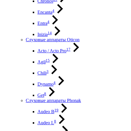
Chronos
4
Encanta
4
Entra
14
Inizia
Слуховые аппараты Oticon
17
Acto / Acto Pro
15
Agil
3
Chili
4
Dynamo
8
Get
Слуховые аппараты Phonak
19
Audeo B
8
Audeo L