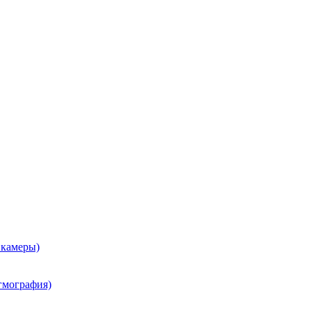
 камеры)
гмография)