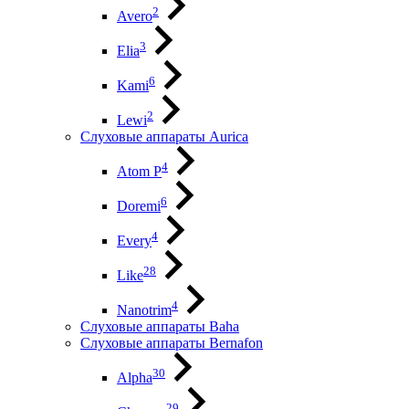
2
Avero
3
Elia
6
Kami
2
Lewi
Слуховые аппараты Aurica
4
Atom P
6
Doremi
4
Every
28
Like
4
Nanotrim
Слуховые аппараты Baha
Слуховые аппараты Bernafon
30
Alpha
29