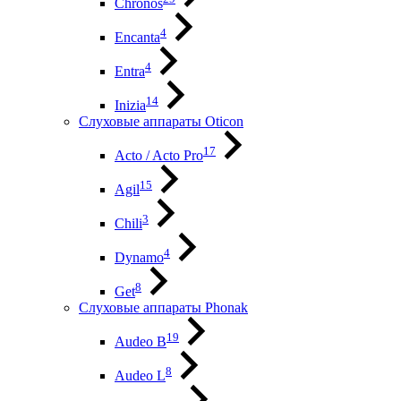
Chronos
4
Encanta
4
Entra
14
Inizia
Слуховые аппараты Oticon
17
Acto / Acto Pro
15
Agil
3
Chili
4
Dynamo
8
Get
Слуховые аппараты Phonak
19
Audeo B
8
Audeo L