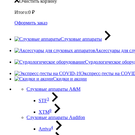
Очистить корзину
Итого:
0
₽
Оформить заказ
Слуховые аппараты
Аксессуары для сл
Сурдологическое обору
Экспресс-тесты на COVI
Скидки и акции
Слуховые аппараты A&M
3
STF
9
XTM
Слуховые аппараты Audifon
4
Arriva