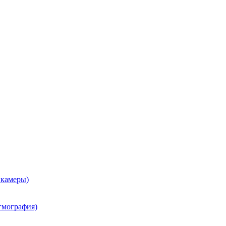
 камеры)
гмография)