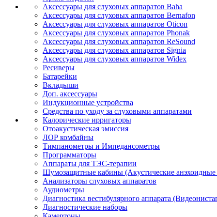
Аксессуары для слуховых аппаратов Baha
Аксессуары для слуховых аппаратов Bernafon
Аксессуары для слуховых аппаратов Oticon
Аксессуары для слуховых аппаратов Phonak
Аксессуары для слуховых аппаратов ReSound
Аксессуары для слуховых аппаратов Signia
Аксессуары для слуховых аппаратов Widex
Ресиверы
Батарейки
Вкладыши
Доп. аксессуары
Индукционные устройства
Средства по уходу за слуховыми аппаратами
Калорические ирригаторы
Отоакустическая эмиссия
ЛОР комбайны
Тимпанометры и Импедансометры
Программаторы
Аппараты для ТЭС-терапии
Шумозащитные кабины (Акустические анэхоидные
Анализаторы слуховых аппаратов
Аудиометры
Диагностика вестибулярного аппарата (Видеониста
Диагностические наборы
Камертоны