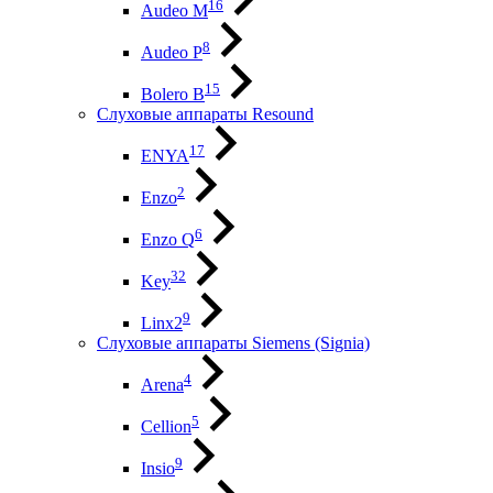
16
Audeo М
8
Audeo P
15
Bolero B
Слуховые аппараты Resound
17
ENYA
2
Enzo
6
Enzo Q
32
Key
9
Linx2
Слуховые аппараты Siemens (Signia)
4
Arena
5
Cellion
9
Insio