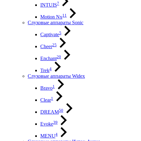
7
INTUIS
11
Motion Nx
Слуховые аппараты Sonic
5
Captivate
25
Cheer
20
Enchant
4
Trek
Слуховые аппараты Widex
1
Bravo
1
Clear
50
DREAM
39
Evoke
4
MENU