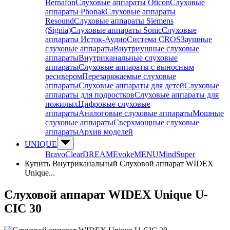
Bernafon
Слуховые аппараты Oticon
Слуховые
аппараты Phonak
Слуховые аппараты
Resound
Слуховые аппараты Siemens
(Signia)
Слуховые аппараты Sonic
Слуховые
аппараты Исток-Аудио
Система CROS
Заушные
слуховые аппараты
Внутриушные слуховые
аппараты
Внутриканальные слуховые
аппараты
Слуховые аппараты с выносным
ресивером
Перезаряжаемые слуховые
аппараты
Слуховые аппараты для детей
Слуховые
аппараты для подростков
Слуховые аппараты для
пожилых
Цифровые слуховые
аппараты
Аналоговые слуховые аппараты
Мощные
слуховые аппараты
Сверхмощные слуховые
аппараты
Архив моделей
UNIQUE
Bravo
Clear
DREAM
Evoke
MENU
Mind
Super
Купить Внутриканальный Слуховой аппарат WIDEX
Unique...
Слуховой аппарат WIDEX Unique U-
CIC 30