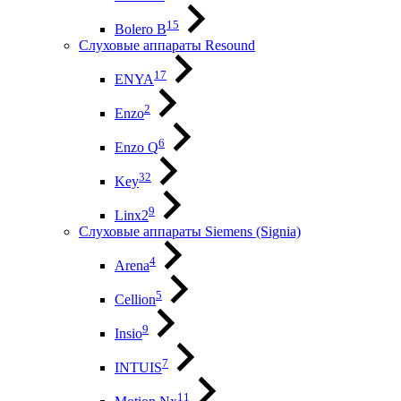
15
Bolero B
Слуховые аппараты Resound
17
ENYA
2
Enzo
6
Enzo Q
32
Key
9
Linx2
Слуховые аппараты Siemens (Signia)
4
Arena
5
Cellion
9
Insio
7
INTUIS
11