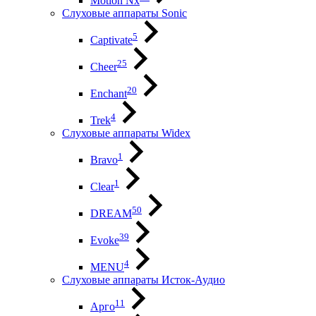
Motion Nx
Слуховые аппараты Sonic
5
Captivate
25
Cheer
20
Enchant
4
Trek
Слуховые аппараты Widex
1
Bravo
1
Clear
50
DREAM
39
Evoke
4
MENU
Слуховые аппараты Исток-Аудио
11
Арго