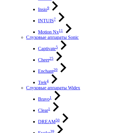
9
Insio
7
INTUIS
11
Motion Nx
Слуховые аппараты Sonic
5
Captivate
25
Cheer
20
Enchant
4
Trek
Слуховые аппараты Widex
1
Bravo
1
Clear
50
DREAM
39
Evoke