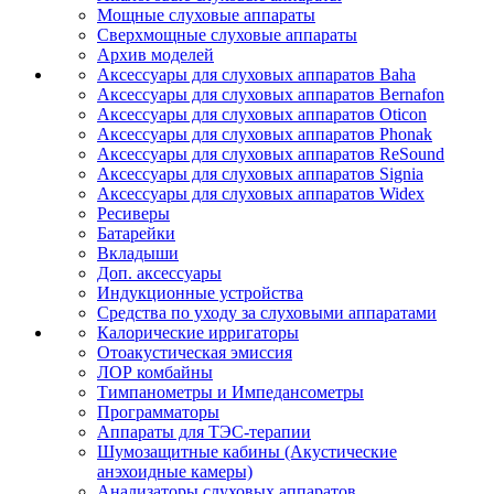
Мощные слуховые аппараты
Сверхмощные слуховые аппараты
Архив моделей
Аксессуары для слуховых аппаратов Baha
Аксессуары для слуховых аппаратов Bernafon
Аксессуары для слуховых аппаратов Oticon
Аксессуары для слуховых аппаратов Phonak
Аксессуары для слуховых аппаратов ReSound
Аксессуары для слуховых аппаратов Signia
Аксессуары для слуховых аппаратов Widex
Ресиверы
Батарейки
Вкладыши
Доп. аксессуары
Индукционные устройства
Средства по уходу за слуховыми аппаратами
Калорические ирригаторы
Отоакустическая эмиссия
ЛОР комбайны
Тимпанометры и Импедансометры
Программаторы
Аппараты для ТЭС-терапии
Шумозащитные кабины (Акустические
анэхоидные камеры)
Анализаторы слуховых аппаратов