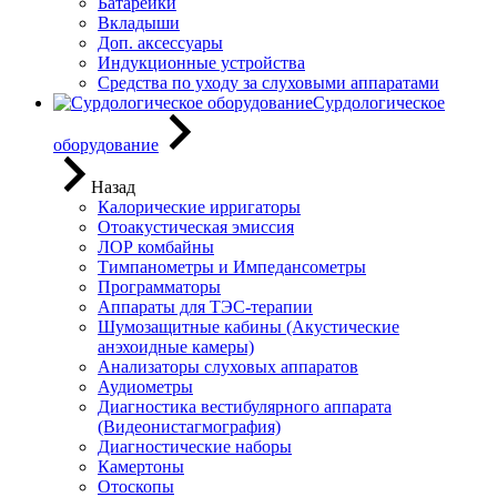
Батарейки
Вкладыши
Доп. аксессуары
Индукционные устройства
Средства по уходу за слуховыми аппаратами
Сурдологическое
оборудование
Назад
Калорические ирригаторы
Отоакустическая эмиссия
ЛОР комбайны
Тимпанометры и Импедансометры
Программаторы
Аппараты для ТЭС-терапии
Шумозащитные кабины (Акустические
анэхоидные камеры)
Анализаторы слуховых аппаратов
Аудиометры
Диагностика вестибулярного аппарата
(Видеонистагмография)
Диагностические наборы
Камертоны
Отоскопы