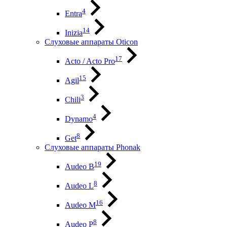
4
Entra
14
Inizia
Слуховые аппараты Oticon
17
Acto / Acto Pro
15
Agil
3
Chili
4
Dynamo
8
Get
Слуховые аппараты Phonak
19
Audeo B
8
Audeo L
16
Audeo М
8
Audeo P