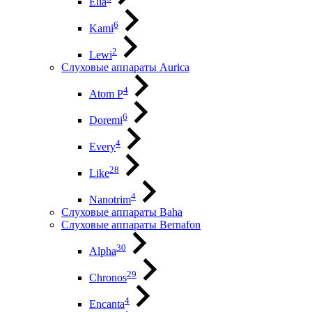
Elia
6
Kami
2
Lewi
Слуховые аппараты Aurica
4
Atom P
6
Doremi
4
Every
28
Like
4
Nanotrim
Слуховые аппараты Baha
Слуховые аппараты Bernafon
30
Alpha
29
Chronos
4
Encanta