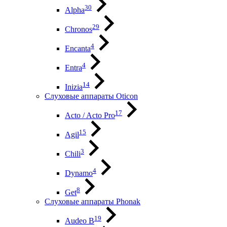
30
Alpha
29
Chronos
4
Encanta
4
Entra
14
Inizia
Слуховые аппараты Oticon
17
Acto / Acto Pro
15
Agil
3
Chili
4
Dynamo
8
Get
Слуховые аппараты Phonak
19
Audeo B