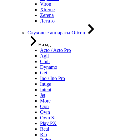
Viron
Xtreme
Zerena
Легато
Слуховые аппараты Oticon
Назад
Acto / Acto Pro
Agil
Chili
Dynamo
Get
Ino / Ino Pro
Intiga
Intent
Jet
More
Opn
Own
Own SI
Play PX
Real
Ria