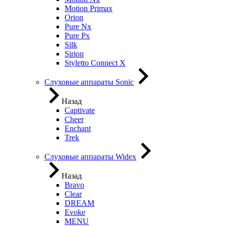
Motion Primax
Orion
Pure Nx
Pure Px
Silk
Sirion
Styletto Connect X
Слуховые аппараты Sonic
Назад
Captivate
Cheer
Enchant
Trek
Слуховые аппараты Widex
Назад
Bravo
Clear
DREAM
Evoke
MENU