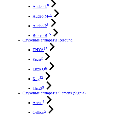
8
Audeo L
16
Audeo М
8
Audeo P
15
Bolero B
Слуховые аппараты Resound
17
ENYA
2
Enzo
6
Enzo Q
32
Key
9
Linx2
Слуховые аппараты Siemens (Signia)
4
Arena
5
Cellion