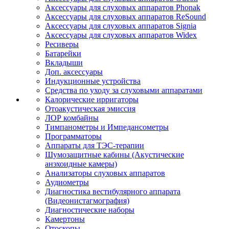
Аксессуары для слуховых аппаратов Phonak
Аксессуары для слуховых аппаратов ReSound
Аксессуары для слуховых аппаратов Signia
Аксессуары для слуховых аппаратов Widex
Ресиверы
Батарейки
Вкладыши
Доп. аксессуары
Индукционные устройства
Средства по уходу за слуховыми аппаратами
Калорические ирригаторы
Отоакустическая эмиссия
ЛОР комбайны
Тимпанометры и Импедансометры
Программаторы
Аппараты для ТЭС-терапии
Шумозащитные кабины (Акустические
анэхоидные камеры)
Анализаторы слуховых аппаратов
Аудиометры
Диагностика вестибулярного аппарата
(Видеонистагмография)
Диагностические наборы
Камертоны
Отоскопы