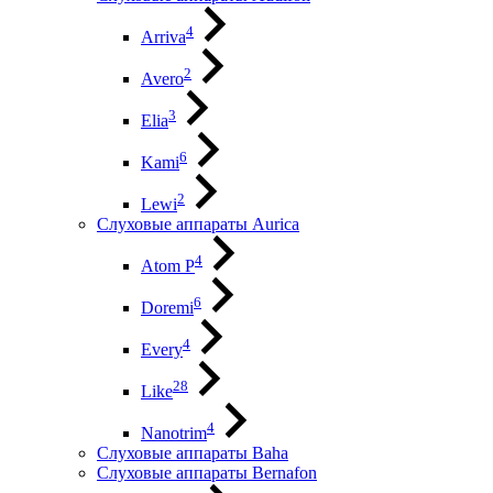
4
Arriva
2
Avero
3
Elia
6
Kami
2
Lewi
Слуховые аппараты Aurica
4
Atom P
6
Doremi
4
Every
28
Like
4
Nanotrim
Слуховые аппараты Baha
Слуховые аппараты Bernafon