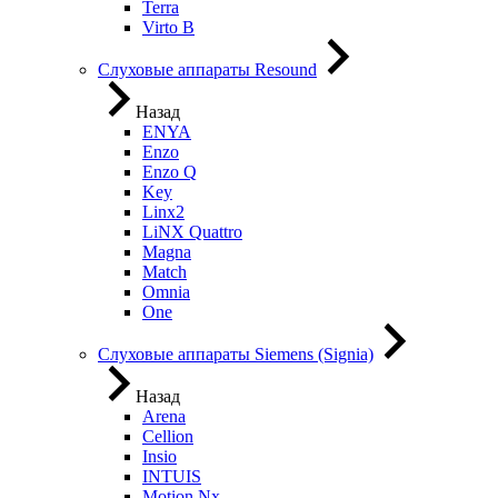
Terra
Virto B
Слуховые аппараты Resound
Назад
ENYA
Enzo
Enzo Q
Key
Linx2
LiNX Quattro
Magna
Match
Omnia
One
Слуховые аппараты Siemens (Signia)
Назад
Arena
Cellion
Insio
INTUIS
Motion Nx