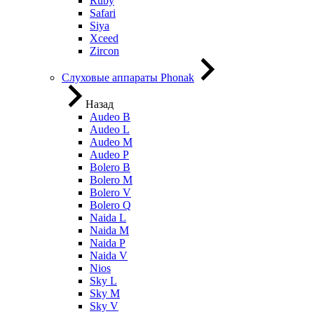
Ruby
Safari
Siya
Xceed
Zircon
Слуховые аппараты Phonak
Назад
Audeo B
Audeo L
Audeo М
Audeo P
Bolero B
Bolero M
Bolero V
Bolero Q
Naida L
Naida M
Naida P
Naida V
Nios
Sky L
Sky M
Sky V