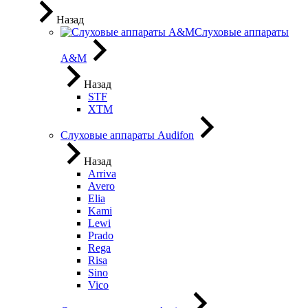
Назад
Слуховые аппараты
A&M
Назад
STF
XTM
Слуховые аппараты Audifon
Назад
Arriva
Avero
Elia
Kami
Lewi
Prado
Rega
Risa
Sino
Vico