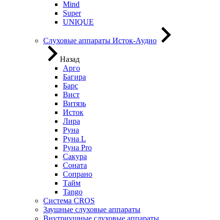
Mind
Super
UNIQUE
Слуховые аппараты Исток-Аудио
Назад
Арго
Багира
Барс
Вист
Витязь
Исток
Лира
Руна
Руна L
Руна Pro
Сакура
Соната
Сопрано
Тайм
Tango
Система CROS
Заушные слуховые аппараты
Внутриушные слуховые аппараты